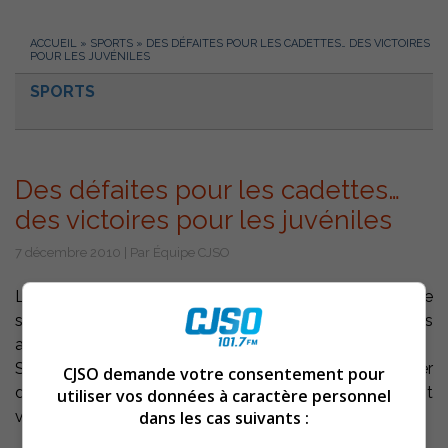
ACCUEIL
»
SPORTS
»
DES DÉFAITES POUR LES CADETTES… DES VICTOIRES
POUR LES JUVÉNILES
SPORTS
Des défaites pour les cadettes…
des victoires pour les juvéniles
7 décembre 2010 | Par Équipe CJSO
Les Polypus étaient dans la région de Québec la fin de
semaine dernière. Les cadettes ont subi deux défaites
alors que les juvéniles ont gagné deux fois.
Samedi, les cadettes ont été défaites 55-75 par le Laser
CJSO demande votre consentement pour
de l’École secondaire Rochebelle. Les Juvéniles ont
utiliser vos données à caractère personnel
dans les cas suivants :
vaincu le Laser par la marque de 68-39.