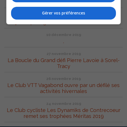
ARCHIVES
Gérer vos préférences
6 mars 2024
Le jeune prodige Léo St-Michel bat un record
10 décembre 2019
.
27 novembre 2019
La Boucle du Grand défi Pierre Lavoie à Sorel-
Tracy
26 novembre 2019
Le Club VTT Vagabond ouvre par un défilé ses
activités hivernales
24 novembre 2019
Le Club cycliste Les Dynamiks de Contrecoeur
remet ses trophées Méritas 2019