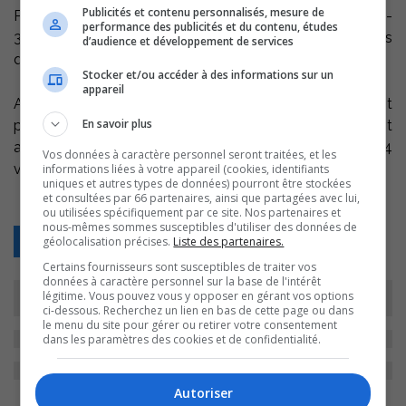
Publicités et contenu personnalisés, mesure de
Puis dimanche, les cadettes ont subi une défaite de 87-
performance des publicités et du contenu, études
39 contre le Blizzard du Séminaire Saint-François alors
d’audience et développement de services
que les juvéniles ont gagné 63-46.
Stocker et/ou accéder à des informations sur un
appareil
Avec ces deux défaites, les cadettes jouent maintenant
En savoir plus
pour .500, au 3ième rang de leur ligue. Les juvéniles sont
au deuxième rang de leur ligue avec une fiche de 4
Vos données à caractère personnel seront traitées, et les
victoires et 1 défaite.
informations liées à votre appareil (cookies, identifiants
uniques et autres types de données) pourront être stockées
et consultées par 66 partenaires, ainsi que partagées avec lui,
ou utilisées spécifiquement par ce site. Nos partenaires et
nous-mêmes sommes susceptibles d'utiliser des données de
Retour
géolocalisation précises.
Liste des partenaires.
Certains fournisseurs sont susceptibles de traiter vos
données à caractère personnel sur la base de l'intérêt
légitime. Vous pouvez vous y opposer en gérant vos options
ci-dessous. Recherchez un lien en bas de cette page ou dans
le menu du site pour gérer ou retirer votre consentement
dans les paramètres des cookies et de confidentialité.
Autoriser