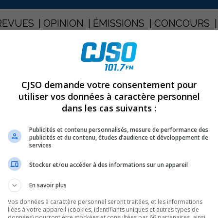
REVUES
OPINION
ÉMISSIONS
CONCOURS
DENT LES JEUNES AGRICULTEURS
PARTAGEZ
CJSO demande votre consentement pour
utiliser vos données à caractère personnel
dans les cas suivants :
endent les jeunes agriculteurs
Publicités et contenu personnalisés, mesure de performance des
publicités et du contenu, études d’audience et développement de
services
us de 300 000 $ qui seront investis dans le Fonds de
Stocker et/ou accéder à des informations sur un appareil
 régionaux afin de favoriser l’établissement agricole des
En savoir plus
Vos données à caractère personnel seront traitées, et les informations
e 10 000 $ seront remises annuellement de 2010 à 2012,
liées à votre appareil (cookies, identifiants uniques et autres types de
érégie Est. Ces bourses serviront à défrayer les coûts
données) pourront être stockées et consultées par 66 partenaires, ainsi