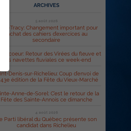
ARCHIVES
5 août 2026
orel-Tracy: Changement important pour
l’achat des cahiers d’exercices au
secondaire
trecoeur: Retour des Virées du fleuve et
des navettes fluviales ce week-end
int-Denis-sur-Richelieu: Coup d’envoi de
 43e édition de la Fête du Vieux-Marché
inte-Anne-de-Sorel: C’est le retour de la
Fête des Sainte-Annois ce dimanche
4 août 2026
e Parti libéral du Québec présente son
candidat dans Richelieu