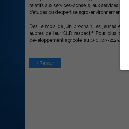
relatifs aux services-conseils, aux services prof
d’études ou d’expertise agro-environnementale
Dès le mois de juin prochain, les jeunes entr
auprès de leur CLD respectif. Pour plus d’in
développement agricole, au 450 743-2125.
Retour