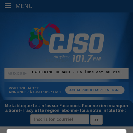
MENU
MUSIQUE
:
Meta bloque les infos sur Facebook. Pour ne rien manquer
à Sorel-Tracy et la région, abonne-toi à notre infolettre :