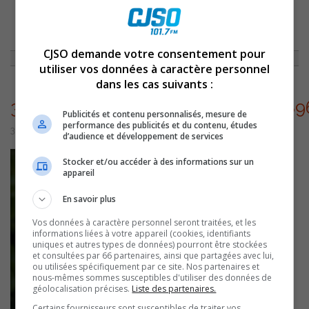
ACCUEIL
»
ENTREVUES
»
DERRIÈRE LA PANCARTE : CORINA BASTIANI
»
310136049_10159118119242992_289608773494787419_N
CJSO demande votre consentement pour
utiliser vos données à caractère personnel
dans les cas suivants :
310136049_10159118119242992_28
Publicités et contenu personnalisés, mesure de
performance des publicités et du contenu, études
3 novembre 2022 | Par Équipe CJSO
d’audience et développement de services
Stocker et/ou accéder à des informations sur un
appareil
En savoir plus
Vos données à caractère personnel seront traitées, et les
informations liées à votre appareil (cookies, identifiants
uniques et autres types de données) pourront être stockées
et consultées par 66 partenaires, ainsi que partagées avec lui,
ou utilisées spécifiquement par ce site. Nos partenaires et
nous-mêmes sommes susceptibles d'utiliser des données de
géolocalisation précises.
Liste des partenaires.
Certains fournisseurs sont susceptibles de traiter vos