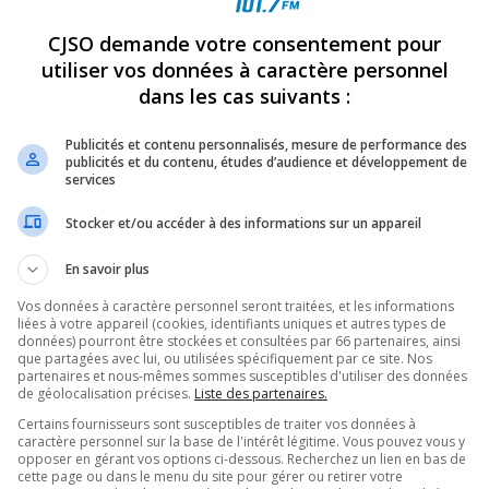
CJSO demande votre consentement pour
REVUES
OPINION
ÉMISSIONS
CONCOURS
utiliser vos données à caractère personnel
dans les cas suivants :
$ RÉUNIS POUR LA FONDATION HÔTEL-DIEU
»
DÉFIGÉNÉRATIONS2022
Publicités et contenu personnalisés, mesure de performance des
publicités et du contenu, études d’audience et développement de
PARTAGEZ
services
Stocker et/ou accéder à des informations sur un appareil
En savoir plus
Vos données à caractère personnel seront traitées, et les informations
liées à votre appareil (cookies, identifiants uniques et autres types de
données) pourront être stockées et consultées par 66 partenaires, ainsi
que partagées avec lui, ou utilisées spécifiquement par ce site. Nos
partenaires et nous-mêmes sommes susceptibles d'utiliser des données
de géolocalisation précises.
Liste des partenaires.
Certains fournisseurs sont susceptibles de traiter vos données à
caractère personnel sur la base de l'intérêt légitime. Vous pouvez vous y
opposer en gérant vos options ci-dessous. Recherchez un lien en bas de
cette page ou dans le menu du site pour gérer ou retirer votre