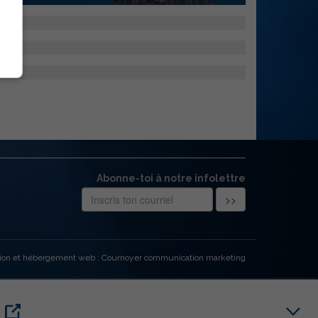
Abonne-toi à notre infolettre
ion et hébergement web : Cournoyer communication marketing