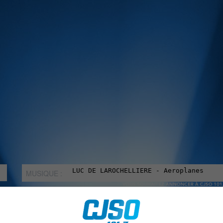
MUSIQUE :
rien manquer à Sorel-Tracy et la région, abonne-toi à notre in