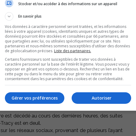
Stocker et/ou accéder à des informations sur un appareil
L’
En savoir plus
Vos données à caractère personnel seront traitées, et les informations
liées à votre appareil (cookies, identifiants uniques et autres types de
S
données) pourront être stockées et consultées par 66 partenaires, ainsi
que partagées avec lui, ou utilisées spécifiquement par ce site. Nos
partenaires et nous-mêmes sommes susceptibles d'utiliser des données
de géolocalisation précises.
Liste des partenaires.
Certains fournisseurs sont susceptibles de traiter vos données à
caractère personnel sur la base de l'intérêt légitime. Vous pouvez vous y
opposer en gérant vos options ci-dessous. Recherchez un lien en bas de
cette page ou dans le menu du site pour gérer ou retirer votre
consentement dans les paramètres des cookies et de confidentialité.
Gérer vos préférences
Autoriser
re est décédé au cours des dernières heures, des suites
Tracy est en deuil.
ur les réseaux sociaux, provenant de plusieurs l’ayant