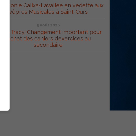
Harmonie Calixa-Lavallée en vedette aux
Vêpres Musicales à Saint-Ours
5 août 2026
orel-Tracy: Changement important pour
l’achat des cahiers d’exercices au
secondaire