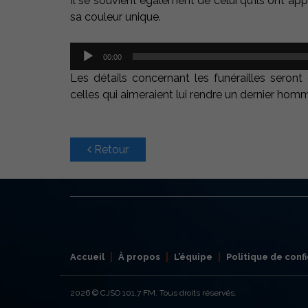
Il se souvient également de celui qu’ils ont app
sa couleur unique.
Lecteur
00:00
audio
Les détails concernant les funérailles seron
celles qui aimeraient lui rendre un dernier hom
Retour
Accueil
À propos
L’équipe
Politique de confi
2026
© CJSO 101,7 FM. Tous droits réservés.