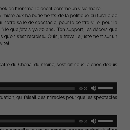
book de l’homme, le décrit comme un visionnaire :
e micro aux balbutiements de la politique culturelle de
r notre salle de spectacle, pour le centre-ville, pour la
fille que j’étais y’a 20 ans… Ton support, les décors que
 qu’on s’est recroisé… Ouin je travaille justement sur un
vite!
éâtre du Chenal du moine, s’est dit sous le choc depuis
Utilisez
00:00
les
flèches
ation, qui faisait des miracles pour que les spectacles
haut/bas
pour
augmenter
Utilisez
ou
00:00
les
diminuer
flèches