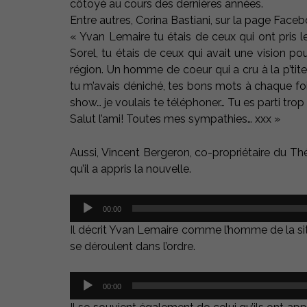
côtoyé au cours des dernières années.
Entre autres, Corina Bastiani, sur la page Face
« Yvan Lemaire tu étais de ceux qui ont pris l
Sorel, tu étais de ceux qui avait une vision pou
région. Un homme de coeur qui a cru à la p’tite 
tu m’avais déniché, tes bons mots à chaque fois
show… je voulais te téléphoner… Tu es parti trop 
Salut l’ami! Toutes mes sympathies… xxx »
Aussi, Vincent Bergeron, co-propriétaire du Th
qu’il a appris la nouvelle.
Lecteur
00:00
audio
Il décrit Yvan Lemaire comme l’homme de la situ
se déroulent dans l’ordre.
Lecteur
00:00
audio