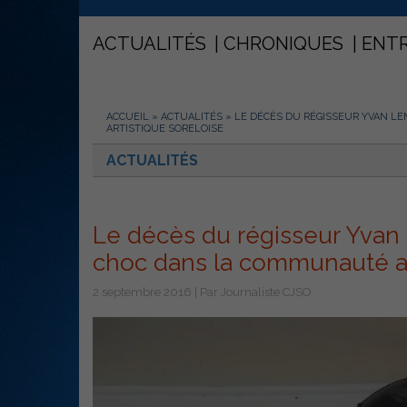
ACTUALITÉS
CHRONIQUES
ENT
ACCUEIL
»
ACTUALITÉS
»
LE DÉCÈS DU RÉGISSEUR YVAN L
ARTISTIQUE SORELOISE
ACTUALITÉS
Le décès du régisseur Yva
choc dans la communauté ar
2 septembre 2016 | Par Journaliste CJSO