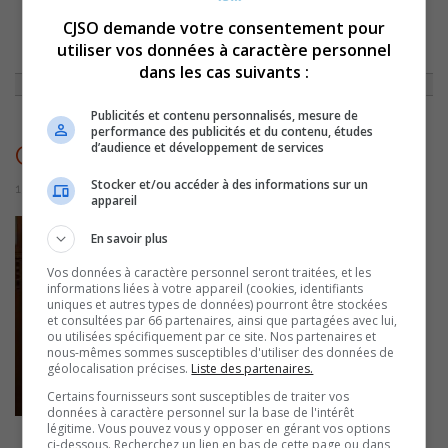
CJSO demande votre consentement pour
ACCUEIL
»
ACTUALITÉS
»
DÉBUT DES INSCRIPTIONS DE LA COURSE «ON
utiliser vos données à caractère personnel
S’ÉCLATE EN COULEURS» DU CNDA
»
COURSECNDA
dans les cas suivants :
Publicités et contenu personnalisés, mesure de
performance des publicités et du contenu, études
d’audience et développement de services
CourseCNDA
Stocker et/ou accéder à des informations sur un
15 février 2023 | Par Sylvain Rochon
appareil
En savoir plus
Vos données à caractère personnel seront traitées, et les
informations liées à votre appareil (cookies, identifiants
uniques et autres types de données) pourront être stockées
et consultées par 66 partenaires, ainsi que partagées avec lui,
ou utilisées spécifiquement par ce site. Nos partenaires et
nous-mêmes sommes susceptibles d'utiliser des données de
géolocalisation précises.
Liste des partenaires.
Certains fournisseurs sont susceptibles de traiter vos
données à caractère personnel sur la base de l'intérêt
légitime. Vous pouvez vous y opposer en gérant vos options
ci-dessous. Recherchez un lien en bas de cette page ou dans