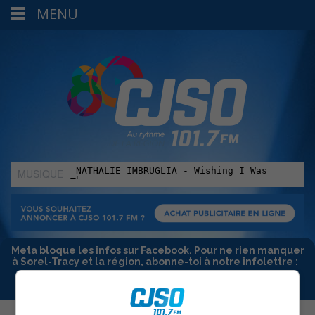
MENU
MUSIQUE
:
Meta bloque les infos sur Facebook. Pour ne rien manquer
à Sorel-Tracy et la région, abonne-toi à notre infolettre :