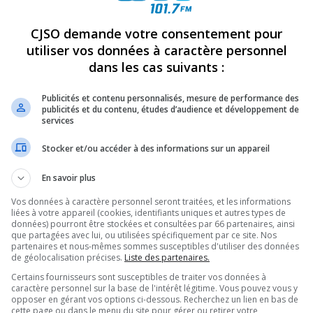
CJSO demande votre consentement pour
REVUES
OPINION
ÉMISSIONS
CONCOURS
utiliser vos données à caractère personnel
dans les cas suivants :
LIQUE SUR LE PROJET D’AMÉNAGEMENT DU QUAI RICHELIEU
»
Publicités et contenu personnalisés, mesure de performance des
publicités et du contenu, études d’audience et développement de
services
PARTAGEZ
Stocker et/ou accéder à des informations sur un appareil
En savoir plus
Vos données à caractère personnel seront traitées, et les informations
liées à votre appareil (cookies, identifiants uniques et autres types de
données) pourront être stockées et consultées par 66 partenaires, ainsi
que partagées avec lui, ou utilisées spécifiquement par ce site. Nos
partenaires et nous-mêmes sommes susceptibles d'utiliser des données
de géolocalisation précises.
Liste des partenaires.
Certains fournisseurs sont susceptibles de traiter vos données à
caractère personnel sur la base de l'intérêt légitime. Vous pouvez vous y
opposer en gérant vos options ci-dessous. Recherchez un lien en bas de
cette page ou dans le menu du site pour gérer ou retirer votre