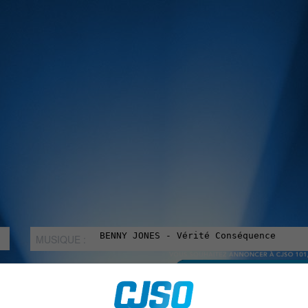
MUSIQUE :
rien manquer à Sorel-Tracy et la région, abonne-toi à notre in