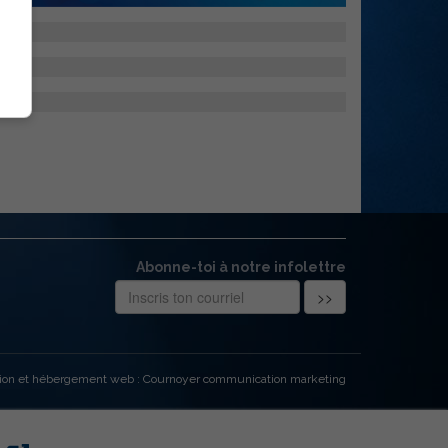
Abonne-toi à notre infolettre
ion et hébergement web : Cournoyer communication marketing