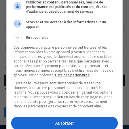
Publicités et contenu personnalisés, mesure de
performance des publicités et du contenu, études
d’audience et développement de services
ACCUEIL
»
ACTUALITÉS
»
LE DÉBAT DES CANDIDATS À LA MAIRIE DE
SOREL-TRACY, LE PLUS COURU DES DERNIÈRES ANNÉES
»
LAURENT
COURNOYER – DÉBAT MAIRIE – 20221104
Stocker et/ou accéder à des informations sur un
appareil
En savoir plus
Laurent Cournoyer – Débat mairie
Vos données à caractère personnel seront traitées, et les
informations liées à votre appareil (cookies, identifiants
– 20221104
uniques et autres types de données) pourront être stockées
et consultées par 66 partenaires, ainsi que partagées avec lui,
ou utilisées spécifiquement par ce site. Nos partenaires et
4 novembre 2022 | Par Sylvain Rochon
nous-mêmes sommes susceptibles d'utiliser des données de
géolocalisation précises.
Liste des partenaires.
Lecteur
00:00
00:00
audio
Certains fournisseurs sont susceptibles de traiter vos
données à caractère personnel sur la base de l'intérêt
Laurent Cournoyer – Débat mairie – 20221104
.
légitime. Vous pouvez vous y opposer en gérant vos options
ci-dessous. Recherchez un lien en bas de cette page ou dans
le menu du site pour gérer ou retirer votre consentement
dans les paramètres des cookies et de confidentialité.
Retour
Autoriser