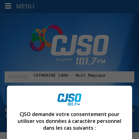
MENU
MUSIQUE
:
Meta bloque les infos sur Facebook. Pour ne rien manquer
CJSO demande votre consentement pour
à Sorel-Tracy et la région, abonne-toi à notre infolettre :
utiliser vos données à caractère personnel
dans les cas suivants :