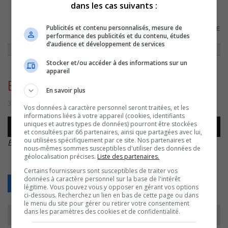
dans les cas suivants :
ACCUEIL
»
ENTREVUES
»
LE VIN QUÉBÉCOIS SERA PLUS CHER..
Publicités et contenu personnalisés, mesure de
EXPLICATIONS DU VIGNERON ÉRIC BLOUIN
»
ERIC BLOUIN – 30 NOVEMBRE
performance des publicités et du contenu, études
–
d’audience et développement de services
Stocker et/ou accéder à des informations sur un
appareil
ERIC BLOUIN – 30 NOVEMBRE –
En savoir plus
30 novembre 2022 | Par Équipe CJSO
Vos données à caractère personnel seront traitées, et les
informations liées à votre appareil (cookies, identifiants
Lecteur
uniques et autres types de données) pourront être stockées
00:00
00:00
audio
et consultées par 66 partenaires, ainsi que partagées avec lui,
ou utilisées spécifiquement par ce site. Nos partenaires et
ERIC BLOUIN – 30 NOVEMBRE –
.
nous-mêmes sommes susceptibles d'utiliser des données de
géolocalisation précises.
Liste des partenaires.
Certains fournisseurs sont susceptibles de traiter vos
données à caractère personnel sur la base de l'intérêt
Retour
légitime. Vous pouvez vous y opposer en gérant vos options
ci-dessous. Recherchez un lien en bas de cette page ou dans
le menu du site pour gérer ou retirer votre consentement
dans les paramètres des cookies et de confidentialité.