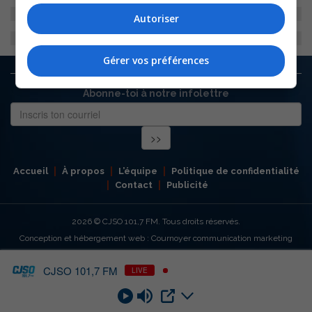
Autoriser
Gérer vos préférences
Abonne-toi à notre infolettre
Accueil
À propos
L’équipe
Politique de confidentialité
Contact
Publicité
2026
© CJSO 101,7 FM. Tous droits réservés.
Conception et hébergement web : Cournoyer communication marketing
CJSO 101,7 FM
LIVE