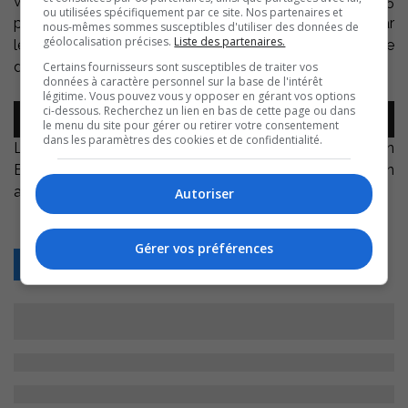
virus à bord. On dénombrait, hier après-midi, 455
ou utilisées spécifiquement par ce site. Nos partenaires et
passagers infectés avant que le personnel envoyé par
nous-mêmes sommes susceptibles d'utiliser des données de
géolocalisation précises.
Liste des partenaires.
le gouvernement canadien n’en détecte une trentaine
d’autres incluant monsieur Bergeron.
Certains fournisseurs sont susceptibles de traiter vos
données à caractère personnel sur la base de l'intérêt
légitime. Vous pouvez vous y opposer en gérant vos options
Lecteur
ci-dessous. Recherchez un lien en bas de cette page ou dans
00:00
00:00
le menu du site pour gérer ou retirer votre consentement
audio
dans les paramètres des cookies et de confidentialité.
L’entrevue intégrale avec Manon Trudel et Julien
Bergeron sera présentée dans le cadre de l’émission On
a des choses à dire jeudi midi.
Autoriser
Gérer vos préférences
Retour