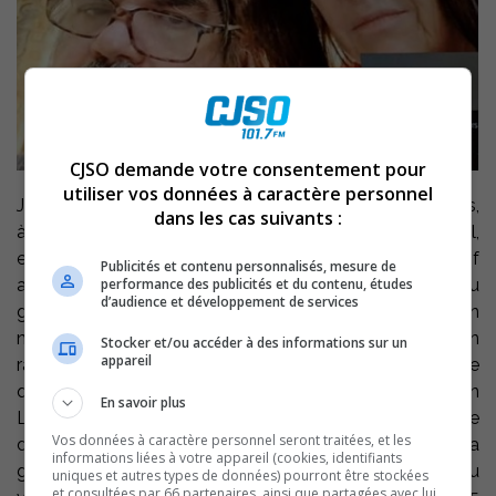
CJSO demande votre consentement pour
utiliser vos données à caractère personnel
Julien Bergeron, en quarantaine sur le Diamond Princess,
dans les cas suivants :
à Yokohama au Japon, avec sa conjointe Manon Trudel,
enseignante au Cégep de Sorel-Tracy, a été testé positif
Publicités et contenu personnalisés, mesure de
performance des publicités et du contenu, études
au Coronavirus hier. Le couple ne sera donc pas du
d’audience et développement de services
groupe de croisiéristes qui montera à bord de l’avion
nolisé par le gouvernement fédéral pour son
Stocker et/ou accéder à des informations sur un
appareil
rapatriement au Canada. Dans une entrevue exclusive
que Manon Trudel et Julien Bergeron accordaient à Jean
En savoir plus
Lemay, hier après-midi, le couple dénonçait le manque
Vos données à caractère personnel seront traitées, et les
de précautions prises par l’équipage du navire dans la
informations liées à votre appareil (cookies, identifiants
gestion de la quarantaine et la propagation rapide du
uniques et autres types de données) pourront être stockées
et consultées par 66 partenaires, ainsi que partagées avec lui,