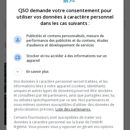
CJSO demande votre consentement pour
ACCUEIL
»
ACTUALITÉS
»
CONTRECOEUR: UNE RÉSIDENCE SUR LES
utiliser vos données à caractère personnel
RIVES DU FLEUVE RAVAGÉE PAR UN INCENDIE
»
INCENDIECONTRECOEUR
dans les cas suivants :
Publicités et contenu personnalisés, mesure de
performance des publicités et du contenu, études
IncendieContrecoeur
d’audience et développement de services
10 mai 2026 | Par Sylvain Rochon
Stocker et/ou accéder à des informations sur un
appareil
En savoir plus
Vos données à caractère personnel seront traitées, et les
informations liées à votre appareil (cookies, identifiants
uniques et autres types de données) pourront être stockées
et consultées par 66 partenaires, ainsi que partagées avec lui,
ou utilisées spécifiquement par ce site. Nos partenaires et
nous-mêmes sommes susceptibles d'utiliser des données de
géolocalisation précises.
Liste des partenaires.
Certains fournisseurs sont susceptibles de traiter vos
données à caractère personnel sur la base de l'intérêt
légitime. Vous pouvez vous y opposer en gérant vos options