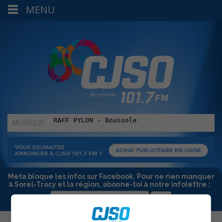
MENU
MUSIQUE
:
Meta bloque les infos sur Facebook. Pour ne rien manquer
à Sorel-Tracy et la région, abonne-toi à notre infolettre :