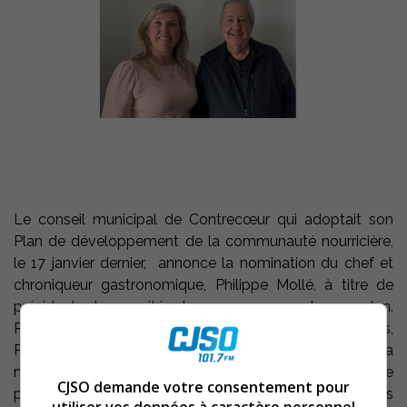
Le conseil municipal de Contrecœur qui adoptait son
Plan de développement de la communauté nourricière,
le 17 janvier dernier, annonce la nomination du chef et
chroniqueur gastronomique, Philippe Mollé, à titre de
président du comité de gouvernance de ce plan.
Résident de Contrecœur depuis une trentaine d’années,
Philippe Mollé est natif de la Vendée en France. Il a
notamment exercé à Tahiti, au Japon et en Côte-d’Ivoire
CJSO demande votre consentement pour
pour ensuite se diriger vers le Québec, dans les années
utiliser vos données à caractère personnel