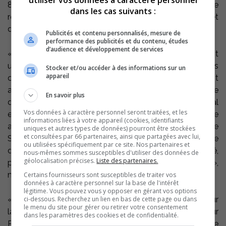
80, où il s’est fait connaître notamment au centre de
dans les cas suivants :
recherche technologique de l’Institut de tourisme et
d’hôtellerie du Québec.
Publicités et contenu personnalisés, mesure de
performance des publicités et du contenu, études
d’audience et développement de services
« Nous devons créer une culture culinaire en favorisant
une synergie entre les producteurs locaux, les
Stocker et/ou accéder à des informations sur un
appareil
cultivateurs et les restaurateurs. Je crois véritablement
au potentiel de Contrecœur avec, d’une part, le
En savoir plus
développement économique dont le port de Montréal
Vos données à caractère personnel seront traitées, et les
est un projet phare et d’autre part, l’attractivité touristique
informations liées à votre appareil (cookies, identifiants
avec les récents aménagements aux abords du fleuve
uniques et autres types de données) pourront être stockées
et consultées par 66 partenaires, ainsi que partagées avec lui,
Saint-Laurent. Il faut profiter de cette fenêtre
ou utilisées spécifiquement par ce site. Nos partenaires et
d’opportunité pour attirer des commerces de proximité,
nous-mêmes sommes susceptibles d'utiliser des données de
géolocalisation précises.
Liste des partenaires.
particulièrement dans le domaine de l’alimentation »,
mentionne Philippe Mollé.
Certains fournisseurs sont susceptibles de traiter vos
données à caractère personnel sur la base de l'intérêt
légitime. Vous pouvez vous y opposer en gérant vos options
ci-dessous. Recherchez un lien en bas de cette page ou dans
« Nous sommes très fiers de cette belle acquisition pour
le menu du site pour gérer ou retirer votre consentement
la communauté nourricière de Contrecœur. Monsieur
dans les paramètres des cookies et de confidentialité.
Philippe Mollé est une sommité en matière