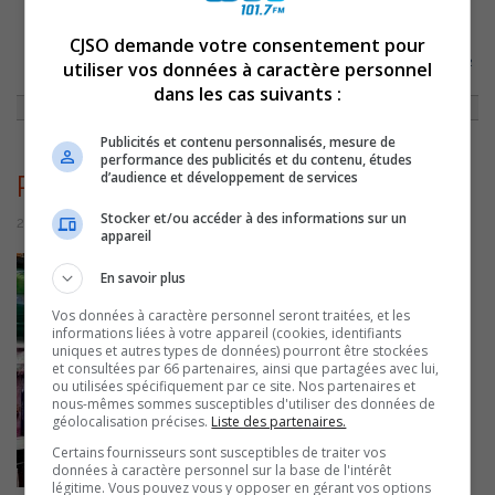
CJSO demande votre consentement pour
ACCUEIL
»
ACTUALITÉS
»
CONTRECOEUR: LA PHARMACIE UNIPRIX
ISABELLE GOURDES ET DANIEL MESSIER PARTICIPE À LA GUIGNOLÉE 2022
utiliser vos données à caractère personnel
»
PHARMACIEUNIPRIXCONTRECOEUR
dans les cas suivants :
Publicités et contenu personnalisés, mesure de
performance des publicités et du contenu, études
d’audience et développement de services
PharmacieUniprixContrecoeur
Stocker et/ou accéder à des informations sur un
21 novembre 2022 | Par Sylvain Rochon
appareil
En savoir plus
Vos données à caractère personnel seront traitées, et les
informations liées à votre appareil (cookies, identifiants
uniques et autres types de données) pourront être stockées
et consultées par 66 partenaires, ainsi que partagées avec lui,
ou utilisées spécifiquement par ce site. Nos partenaires et
nous-mêmes sommes susceptibles d'utiliser des données de
géolocalisation précises.
Liste des partenaires.
Certains fournisseurs sont susceptibles de traiter vos
données à caractère personnel sur la base de l'intérêt
légitime. Vous pouvez vous y opposer en gérant vos options