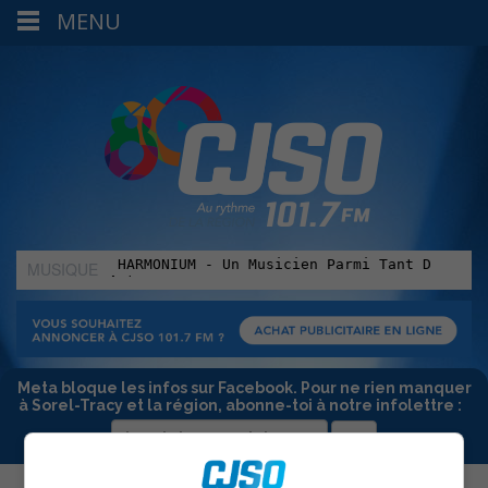
MENU
MUSIQUE
:
Meta bloque les infos sur Facebook. Pour ne rien manquer
à Sorel-Tracy et la région, abonne-toi à notre infolettre :