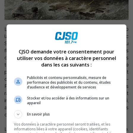
Le Biophare nous proposera, le dimanche 7 mai, à 13h30
la conférence gratuite « Les cageux aux portes du lac
Saint-Pierre ». Présentée par la Maison des Cageux du
fleuve Saint-Laurent dans le cadre des premiers
CJSO demande votre consentement pour
utiliser vos données à caractère personnel
dimanches du mois au musée, cette conférence nous
dans les cas suivants :
transportera à bord de l’immense train de bois occupé
par une centaine de raftsmen détrempés qui affrontent
Publicités et contenu personnalisés, mesure de
courageusement les éléments déchaînés du lac Saint-
performance des publicités et du contenu, études
Pierre. Les cageux manient frénétiquement leurs longues
d’audience et développement de services
rames, mais le plus terrible reste à venir et l’issue est
Stocker et/ou accéder à des informations sur un
incertaine. Des récits de naufrage, comme celui-ci,
appareil
assombriront pendant un siècle le bilan des voyages des
En savoir plus
cages le long du fleuve Saint-Laurent.
Vos données à caractère personnel seront traitées, et les
informations liées à votre appareil (cookies, identifiants
La conférence, accompagnée d’un court métrage,