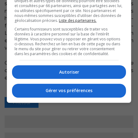
uniques et autres types de données) pourront être stockées
séduira les petits comme les grands sur les exploits
et consultées par 66 partenaires, ainsi que partagées avec lui,
ou utilisées spécifiquement par ce site. Nos partenaires et
maritimes des sauteux de cages, ces personnages
nous-mêmes sommes susceptibles d'utiliser des données de
historiques qui ont magnifié le lac Saint-Pierre. Co-
géolocalisation précises.
Liste des partenaires.
fondateurs de la Maison des Cageux du fleuve Saint-
Certains fournisseurs sont susceptibles de traiter vos
Laurent, Isabelle Regout et Alexandre Pampalon
données à caractère personnel sur la base de l'intérêt
légitime. Vous pouvez vous y opposer en gérant vos options
exposent depuis une décennie l’épopée des cageux en
ci-dessous. Recherchez un lien en bas de cette page ou dans
véritable diamant identitaire national.
le menu du site pour gérer ou retirer votre consentement
dans les paramètres des cookies et de confidentialité.
Comme chaque premier dimanche du mois, le Biophare
offrira, par ailleurs, le 7 mai, la visite gratuite de ses
Autoriser
expositions.
Gérer vos préférences
Retour