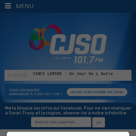
MENU
MUSIQUE
:
Meta bloque les infos sur Facebook. Pour ne rien manquer
à Sorel-Tracy et la région, abonne-toi à notre infolettre :