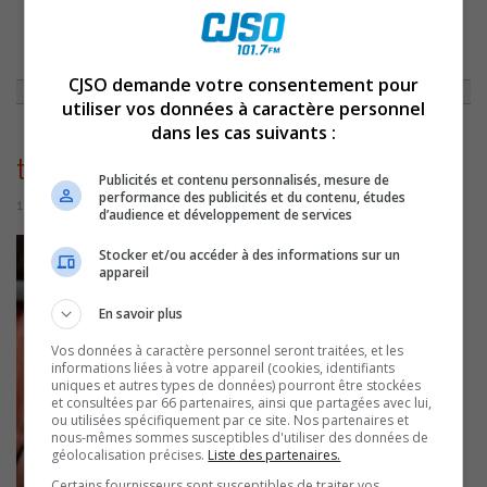
ACCUEIL
»
SPORTS
»
LE CLUB DE TIR BALLE D’ARGENT OUVRE SES
PORTES DIMANCHE
»
TIR1
CJSO demande votre consentement pour
utiliser vos données à caractère personnel
dans les cas suivants :
tir1
Publicités et contenu personnalisés, mesure de
performance des publicités et du contenu, études
18 août 2016 | Par Journaliste CJSO
d’audience et développement de services
Stocker et/ou accéder à des informations sur un
appareil
En savoir plus
Vos données à caractère personnel seront traitées, et les
informations liées à votre appareil (cookies, identifiants
uniques et autres types de données) pourront être stockées
et consultées par 66 partenaires, ainsi que partagées avec lui,
ou utilisées spécifiquement par ce site. Nos partenaires et
nous-mêmes sommes susceptibles d'utiliser des données de
géolocalisation précises.
Liste des partenaires.
Certains fournisseurs sont susceptibles de traiter vos