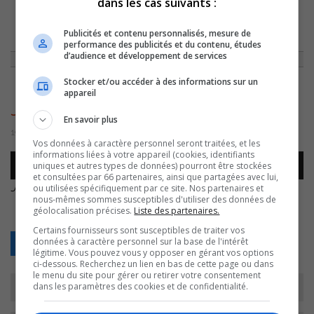
dans les cas suivants :
ACCUEIL
»
SPORTS
»
LE CLUB DE TIR BALLE D’ARGENT OUVRE SES
Publicités et contenu personnalisés, mesure de
PORTES DIMANCHE
»
JACQUES LAVALLÉE
performance des publicités et du contenu, études
d’audience et développement de services
Stocker et/ou accéder à des informations sur un
appareil
Jacques Lavallée
En savoir plus
19 août 2016 | Par Journaliste CJSO
Vos données à caractère personnel seront traitées, et les
informations liées à votre appareil (cookies, identifiants
Lecteur
uniques et autres types de données) pourront être stockées
00:00
00:00
audio
et consultées par 66 partenaires, ainsi que partagées avec lui,
Jacques Lavallée
.
ou utilisées spécifiquement par ce site. Nos partenaires et
nous-mêmes sommes susceptibles d'utiliser des données de
géolocalisation précises.
Liste des partenaires.
Certains fournisseurs sont susceptibles de traiter vos
données à caractère personnel sur la base de l'intérêt
Retour
légitime. Vous pouvez vous y opposer en gérant vos options
ci-dessous. Recherchez un lien en bas de cette page ou dans
le menu du site pour gérer ou retirer votre consentement
dans les paramètres des cookies et de confidentialité.