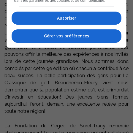
dans les paramètres des cookies et de confidentialité.
quelques fans de nos coprésidents d’honneur. Ceci
démontre bien comment les gens de la région ont à
Autoriser
cœur notre tournoi et les objectifs de notre Fondation.
Nous avons également le bonheur d’avoir des présidents
d’honneur très appréciés mais aussi très dévoués pour
Gérer vos préférences
assurer la réussite de leur événement. Grâce à leur
générosité, et à celles de plusieurs partenaires, nous
pouvons offrir la meilleure des expériences à nos invités
lors de cette journée grandiose. Nous sommes donc
comblés par cette 9e édition où chacun a contribué à ce
beau succès. La belle participation des gens pour La
Classique de golf Beauchemin-Fleury vient nous
démontrer que la population estime qu’il est primordial
d’investir en éducation! Des jeunes biens formés
aujourd’hui feront, demain, une excellente relève pour
toute notre région!
La Fondation du Cégep de Sorel-Tracy remercie
chaleureusement toutes les personnes qui ont collaboré