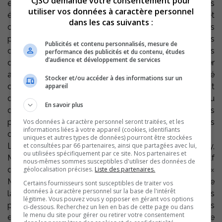
CJSO demande votre consentement pour
est de favoriser et de contribuer au développement des
utiliser vos données à caractère personnel
étudiants du Cégep de Sorel-Tracy. Pour atteindre cet
dans les cas suivants :
objectif fondamental, la Fondation déploie ses actions
par la mise en œuvre d’un programme de bourses
Publicités et contenu personnalisés, mesure de
d’excellence, de persévérance et d’expériences scolaires
performance des publicités et du contenu, études
d’audience et développement de services
destiné aux étudiants et elle assure un soutien financier
aux projets formateurs organisés par la communauté
Stocker et/ou accéder à des informations sur un
appareil
collégiale. Elle aide aussi le Collège à procéder à l’achat
d’équipements technologiques qui assureront un milieu
En savoir plus
de vie stimulant à nos jeunes. Ces investissements
Vos données à caractère personnel seront traitées, et les
permettent aussi au Collège d’offrir d’excellentes
informations liées à votre appareil (cookies, identifiants
conditions de réussite aux élèves de notre région.
uniques et autres types de données) pourront être stockées
et consultées par 66 partenaires, ainsi que partagées avec lui,
La directrice de la Fondation du Cégep de Sorel-Tracy,
ou utilisées spécifiquement par ce site. Nos partenaires et
Myriam Arpin, se réjouit de la réussite du tournoi de golf
nous-mêmes sommes susceptibles d'utiliser des données de
géolocalisation précises.
Liste des partenaires.
dont le succès ne se dément pas année après année : «
Malgré un contexte économique moins favorable lors de
Certains fournisseurs sont susceptibles de traiter vos
données à caractère personnel sur la base de l'intérêt
la dernière année, la grande majorité de nos fidèles
légitime. Vous pouvez vous y opposer en gérant vos options
participants ont répondu présents. De nouvelles
ci-dessous. Recherchez un lien en bas de cette page ou dans
le menu du site pour gérer ou retirer votre consentement
entreprises se sont même inscrites au tournoi ainsi que