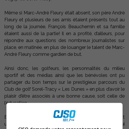
Même si Marc-André Fleury était absent, son père André
Fleury et plusieurs de ses amis étaient présents tout au
long de la journée. François Beauchemin et sa famille
étaient aussi de la partie! Il en a profité, d’ailleurs, pour
répondre aux questions des nombreux journalistes sur
place, en matinée, en plus de louanger le talent de Marc-
André Fleury comme gardien de but.
Ainsi donc, les golfeurs, les personnalités du milieu
sportif et des médias ainsi que les bénévoles ont pu
partager du bon temps sur le prestigieux parcours du
Club de golf Sorel-Tracy « Les Dunes » en plus d’avoir le
plaisir d’être associés à une bonne cause, soit celle de
l’éducation.
En effet, les bénéfices amassés lors du tournoi seront
utilisés par la Fondation pour accomplir sa mission qui