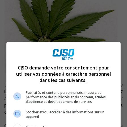
CJSO demande votre consentement pour
utiliser vos données à caractère personnel
dans les cas suivants :
L’Escouade régionale mixte de lutte contre la drogue de
la Mauricie-Centre-du-Québec a procédé, ce mardi 27
Publicités et contenu personnalisés, mesure de
performance des publicités et du contenu, études
avril, à l’arrestation de cinq individus, en attente de leur
d’audience et développement de services
procès, parce qu’ils n’ont pas respecté certaines
conditions de remise en liberté.
Stocker et/ou accéder à des informations sur un
appareil
Ces personnes, qui s’adonnaient à la culture de cannabis