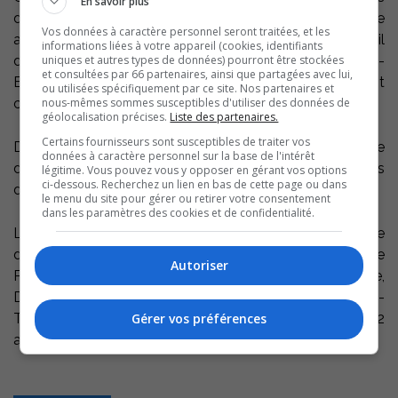
En savoir plus
dans des maisons servant exclusivement à cette
Vos données à caractère personnel seront traitées, et les
activité, avaient été arrêtées soit le 12 ou le 20 avril
informations liées à votre appareil (cookies, identifiants
uniques et autres types de données) pourront être stockées
dernier suite à quatre perquisitions effectuées à Saint-
et consultées par 66 partenaires, ainsi que partagées avec lui,
Elphège, Saint-Célestin et Saint-Grégoire et avaient
ou utilisées spécifiquement par ce site. Nos partenaires et
nous-mêmes sommes susceptibles d'utiliser des données de
comparu au palais de justice de Sorel-Tracy.
géolocalisation précises.
Liste des partenaires.
Certains fournisseurs sont susceptibles de traiter vos
D’autres accusations s’additionnent donc après cette
données à caractère personnel sur la base de l'intérêt
deuxième arrestation survenue à quelques jours
légitime. Vous pouvez vous y opposer en gérant vos options
ci-dessous. Recherchez un lien en bas de cette page ou dans
d’intervalle.
le menu du site pour gérer ou retirer votre consentement
dans les paramètres des cookies et de confidentialité.
Les cinq hommes arrêtés dans le cadre de la poursuite
de l’enquête sont : Jean-François Shooner, 27 ans de
Autoriser
Pierreville, Louis-Philippe Paré, 24 ans de Drummonville,
Daniel Lapierre, 30 ans d’Odanak, Dany Angelhart-
Gérer vos préférences
Therrien, 22 ans de Drummondville et Jerry Deblois, 32
ans de Massueville.