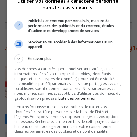
utiliser vos données à caractère personnel
dans les cas suivants :
ACCUEIL
»
Y'A DE CES MATINS
»
CHRONIQUE IMMOBILIÈRE DU 24
SEPTEMBRE
»
431595734_794266389428066_5691845933028575450_N
Publicités et contenu personnalisés, mesure de
performance des publicités et du contenu, études
d’audience et développement de services
Stocker et/ou accéder à des informations sur un
431595734_794266389428066_5691
appareil
24 septembre 2024 | Par Équipe CJSO
En savoir plus
Vos données à caractère personnel seront traitées, et les
informations liées à votre appareil (cookies, identifiants
uniques et autres types de données) pourront être stockées
et consultées par 66 partenaires, ainsi que partagées avec lui,
ou utilisées spécifiquement par ce site. Nos partenaires et
nous-mêmes sommes susceptibles d'utiliser des données de
géolocalisation précises.
Liste des partenaires.
Certains fournisseurs sont susceptibles de traiter vos
données à caractère personnel sur la base de l'intérêt
légitime. Vous pouvez vous y opposer en gérant vos options
Retour
ci-dessous. Recherchez un lien en bas de cette page ou dans
le menu du site pour gérer ou retirer votre consentement
dans les paramètres des cookies et de confidentialité.