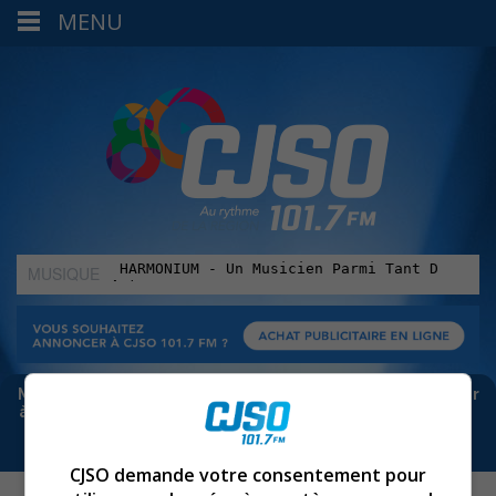
MENU
MUSIQUE
:
Meta bloque les infos sur Facebook. Pour ne rien manquer
à Sorel-Tracy et la région, abonne-toi à notre infolettre :
CJSO demande votre consentement pour