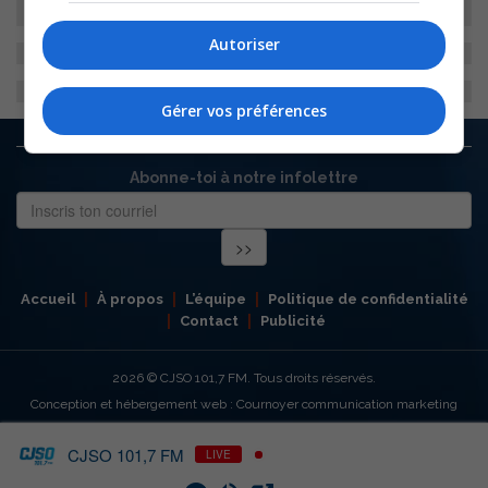
Autoriser
Gérer vos préférences
Abonne-toi à notre infolettre
Accueil
À propos
L’équipe
Politique de confidentialité
Contact
Publicité
2026
© CJSO 101,7 FM. Tous droits réservés.
Conception et hébergement web : Cournoyer communication marketing
CJSO 101,7 FM
LIVE