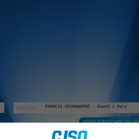
MUSIQUE :
rien manquer à Sorel-Tracy et la région, abonne-toi à notre in