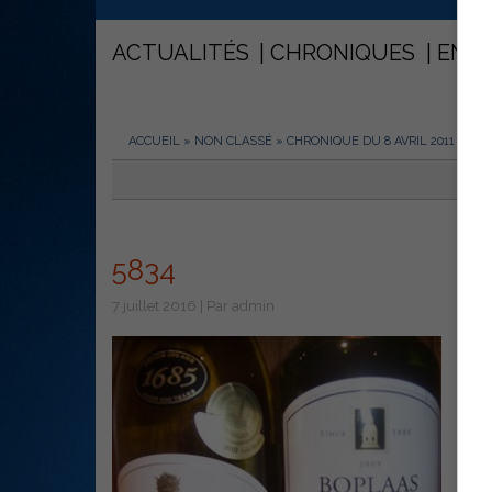
ACTUALITÉS
CHRONIQUES
ENT
ACCUEIL
»
NON CLASSÉ
»
CHRONIQUE DU 8 AVRIL 2011
»
583
5834
7 juillet 2016 | Par admin