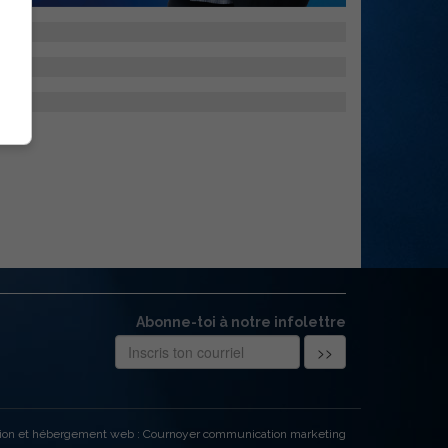
Abonne-toi à notre infolettre
ion et hébergement web : Cournoyer communication marketing