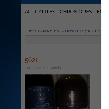
ACTUALITÉS
CHRONIQUES
ENT
ACCUEIL
»
NON CLASSÉ
»
CHRONIQUE DU 7 JANVIER 2011
»
5621
7 juillet 2016 | Par admin