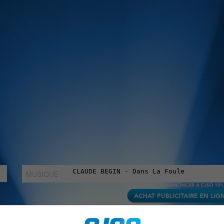
MUSIQUE :
rien manquer à Sorel-Tracy et la région, abonne-toi à notre in