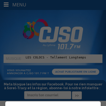
MENU
MUSIQUE
:
Meta bloque les infos sur Facebook. Pour ne rien manquer
à Sorel-Tracy et la région, abonne-toi à notre infolettre :