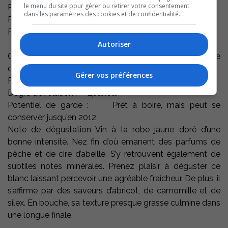
le menu du site pour gérer ou retirer votre consentement
Région : Dordogne
dans les paramètres des cookies et de confidentialité.
Fournisseur : Famille De Conti
Pourcentage d’alcool : 13.5 %
Autoriser
Commentaires de dégustation : juin 2010 Millésime
dégusté : 2007
Gérer vos préférences
Famille de vin : Sec, moyennement corsé et fruité
Degré d’évolution : Épanoui
Potentiel de garde : Prêt à boire, mais peut se
conserver jusqu’en 2012
Note de dégustation Vin à la robe jaune doré d’une
bonne intensité. Nez fin d’où émanent des parfums de
pêche et de cire d’abeille. S’y retrouvent également de
subtiles notes minérales. Prenez plaisir à déguster ce
blanc laissant percevoir une agréable fraîcheur. De plus, il
s’affirme par des saveurs d’abricot, de camomille et de
silex. En bouche, sa texture presque grasse culmine dans
une longue finale.