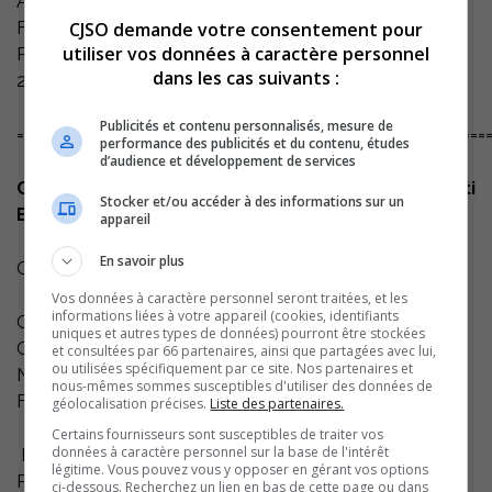
Appellation : Côtes du Roussillon Villages
Fournisseur : Mas Amiel
CJSO demande votre consentement pour
utiliser vos données à caractère personnel
Pourcentage d’alcool : 14.5 %
dans les cas suivants :
20,45$
Publicités et contenu personnalisés, mesure de
=============================================================
performance des publicités et du contenu, études
d’audience et développement de services
Château Tour des Gendres Cuvée des Conti
Stocker et/ou accéder à des informations sur un
Bergerac sec 2009
appareil
En savoir plus
Code SAQ : 00858324
Vos données à caractère personnel seront traitées, et les
informations liées à votre appareil (cookies, identifiants
Catégorie : Vin blanc
uniques et autres types de données) pourront être stockées
Couleur : Blanc
et consultées par 66 partenaires, ainsi que partagées avec lui,
ou utilisées spécifiquement par ce site. Nos partenaires et
Nature : Vin tranquille
nous-mêmes sommes susceptibles d'utiliser des données de
Format : 750 ML
géolocalisation précises.
Liste des partenaires.
Certains fournisseurs sont susceptibles de traiter vos
données à caractère personnel sur la base de l'intérêt
Fiche descriptive
légitime. Vous pouvez vous y opposer en gérant vos options
Pays : France
ci-dessous. Recherchez un lien en bas de cette page ou dans