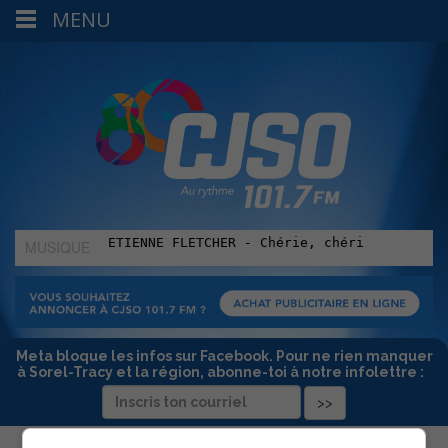
MENU
MUSIQUE
:
Meta bloque les infos sur Facebook. Pour ne rien manquer
à Sorel-Tracy et la région, abonne-toi à notre infolettre :