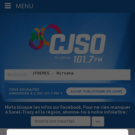
MENU
MUSIQUE
:
Meta bloque les infos sur Facebook. Pour ne rien manquer
à Sorel-Tracy et la région, abonne-toi à notre infolettre :