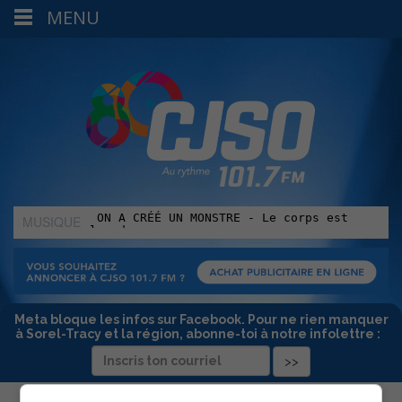
MENU
MUSIQUE
:
Meta bloque les infos sur Facebook. Pour ne rien manquer
à Sorel-Tracy et la région, abonne-toi à notre infolettre :