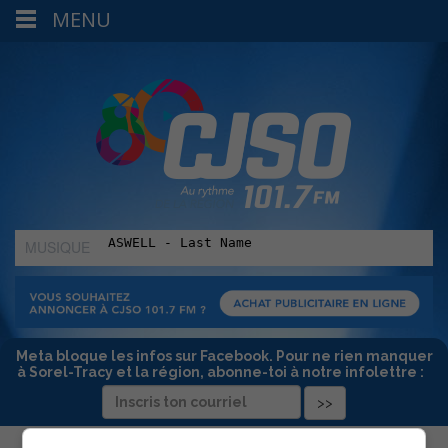
MENU
MUSIQUE
:
Meta bloque les infos sur Facebook. Pour ne rien manquer
à Sorel-Tracy et la région, abonne-toi à notre infolettre :