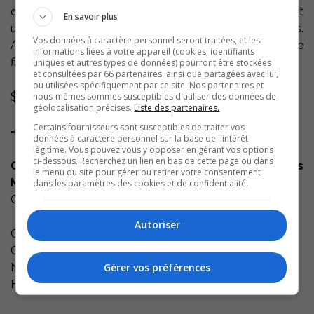
de réglisse. Prenez plaisir à savourer ce rouge possédant
En savoir plus
une acidité rafraîchissante et pourvu de tannins fermes.
Vos données à caractère personnel seront traitées, et les
Ayant une texture ample, il perdure dans une longue
informations liées à votre appareil (cookies, identifiants
finale.
uniques et autres types de données) pourront être stockées
et consultées par 66 partenaires, ainsi que partagées avec lui,
ou utilisées spécifiquement par ce site. Nos partenaires et
$37.75
nous-mêmes sommes susceptibles d'utiliser des données de
géolocalisation précises.
Liste des partenaires.
Certains fournisseurs sont susceptibles de traiter vos
======================================================
données à caractère personnel sur la base de l'intérêt
légitime. Vous pouvez vous y opposer en gérant vos options
ci-dessous. Recherchez un lien en bas de cette page ou dans
Cabernet-Sauvignon Cousino- Macul Antiguas
le menu du site pour gérer ou retirer votre consentement
Maipo 2008
dans les paramètres des cookies et de confidentialité.
Code SAQ : 00212993
Autoriser
Catégorie : Vin rouge
Couleur : Rouge
Nature : Vin tranquille
Gérer vos préférences
Format : 750 ML