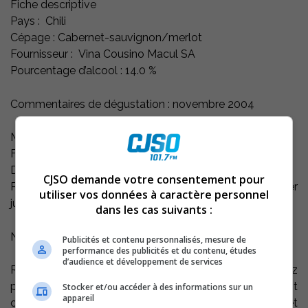
Fiche descriptive
Pays : Chili
Cépage : Cabernet-sauvignon/merlot
Fournisseur : Vina Cousino Macul SA
Pourcentage d’alcool : 14.0 %
Commentaires de dégustation : novembre 2004
Millésime dégusté : 1999
Famille de vin : Sec, corsé et boisé
Degré d’évolution : Épanoui
CJSO demande votre consentement pour
Potentiel de garde : Prêt à boire, mais peut se bonifier
utiliser vos données à caractère personnel
jusqu’en 2010
dans les cas suivants :
Note de dégustation
Publicités et contenu personnalisés, mesure de
performance des publicités et du contenu, études
d’audience et développement de services
Robe d’une teinte rubis d’une bonne intensité. Nez assez
puissant s’ouvrant sur des notes animales. Le tout est
Stocker et/ou accéder à des informations sur un
appareil
complété par des arômes de bois brûlé, de fruits noirs et