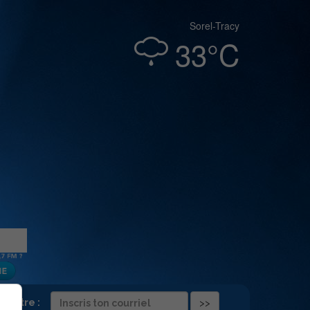
Sorel-Tracy
33°C
folettre :