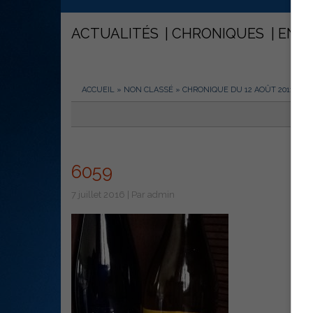
ACTUALITÉS
CHRONIQUES
ENT
ACCUEIL
»
NON CLASSÉ
»
CHRONIQUE DU 12 AOÛT 2011
»
60
6059
7 juillet 2016 | Par admin