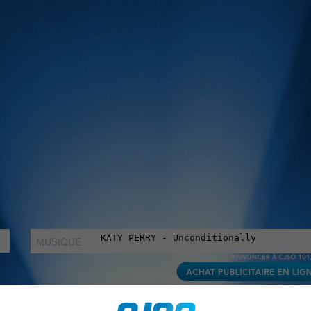
MUSIQUE :
rien manquer à Sorel-Tracy et la région, abonne-toi à notre in