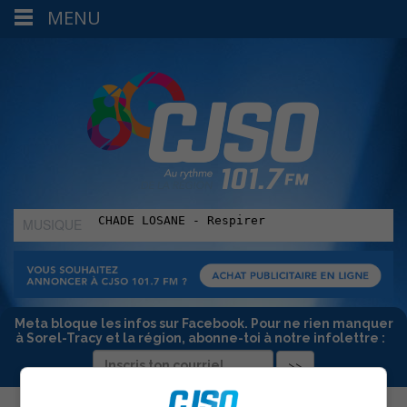
MENU
MUSIQUE
:
Meta bloque les infos sur Facebook. Pour ne rien manquer
à Sorel-Tracy et la région, abonne-toi à notre infolettre :