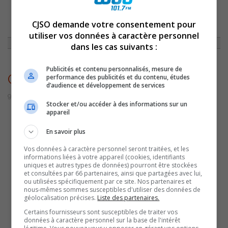
CJSO demande votre consentement pour
ACCUEIL
»
ACTUALITÉS
»
UN CHIEN RÉCUPÉRÉ PAR LES POMPIERS
SORELOIS SUR LES GLACES DE LA RICHELIEU
»
CHIENRECUPERERIVIERE
utiliser vos données à caractère personnel
dans les cas suivants :
Publicités et contenu personnalisés, mesure de
ChienRecupereRiviere
performance des publicités et du contenu, études
d’audience et développement de services
9 février 2023 | Par Sylvain Rochon
Stocker et/ou accéder à des informations sur un
appareil
En savoir plus
Vos données à caractère personnel seront traitées, et les
informations liées à votre appareil (cookies, identifiants
uniques et autres types de données) pourront être stockées
et consultées par 66 partenaires, ainsi que partagées avec lui,
ou utilisées spécifiquement par ce site. Nos partenaires et
nous-mêmes sommes susceptibles d'utiliser des données de
géolocalisation précises.
Liste des partenaires.
Certains fournisseurs sont susceptibles de traiter vos
données à caractère personnel sur la base de l'intérêt