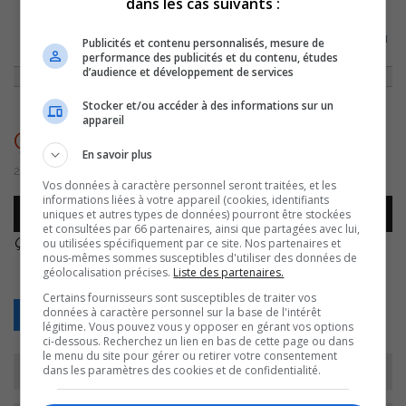
dans les cas suivants :
ACCUEIL
»
ÇA POUSSE CHEZ NOUS
»
LES CHÈVRES DE MADAME GAGNON
Publicités et contenu personnalisés, mesure de
»
ÇA POUSSE CHEZ NOUS – CAPSULE
performance des publicités et du contenu, études
d’audience et développement de services
Stocker et/ou accéder à des informations sur un
appareil
Ça pousse chez nous – Capsule
En savoir plus
26 août 2016 | Par Comm CJSO
Vos données à caractère personnel seront traitées, et les
informations liées à votre appareil (cookies, identifiants
Lecteur
uniques et autres types de données) pourront être stockées
00:00
00:00
audio
et consultées par 66 partenaires, ainsi que partagées avec lui,
Ça pousse chez nous – Capsule
.
ou utilisées spécifiquement par ce site. Nos partenaires et
nous-mêmes sommes susceptibles d'utiliser des données de
géolocalisation précises.
Liste des partenaires.
Certains fournisseurs sont susceptibles de traiter vos
données à caractère personnel sur la base de l'intérêt
Retour
légitime. Vous pouvez vous y opposer en gérant vos options
ci-dessous. Recherchez un lien en bas de cette page ou dans
le menu du site pour gérer ou retirer votre consentement
dans les paramètres des cookies et de confidentialité.