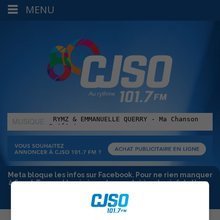
MENU
MUSIQUE
:
Meta bloque les infos sur Facebook. Pour ne rien manquer
à Sorel-Tracy et la région, abonne-toi à notre infolettre :