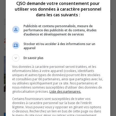
CJSO demande votre consentement pour
utiliser vos données à caractère personnel
ACCUEIL
»
ÇA POUSSE CHEZ NOUS
»
LES CHÈVRES DE MADAME GAGNON
dans les cas suivants :
»
20160823_163322
Publicités et contenu personnalisés, mesure de
performance des publicités et du contenu, études
d’audience et développement de services
20160823_163322
Stocker et/ou accéder à des informations sur un
appareil
24 août 2016 | Par Comm CJSO
En savoir plus
Vos données à caractère personnel seront traitées, et les
informations liées à votre appareil (cookies, identifiants
uniques et autres types de données) pourront être stockées
et consultées par 66 partenaires, ainsi que partagées avec lui,
ou utilisées spécifiquement par ce site. Nos partenaires et
nous-mêmes sommes susceptibles d'utiliser des données de
géolocalisation précises.
Liste des partenaires.
Certains fournisseurs sont susceptibles de traiter vos
données à caractère personnel sur la base de l'intérêt
légitime. Vous pouvez vous y opposer en gérant vos options
ci-dessous. Recherchez un lien en bas de cette page ou dans
le menu du site pour gérer ou retirer votre consentement