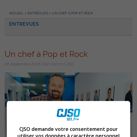
ACCUEIL
»
ENTREVUES
»
UN CHEF À POP ET ROCK
ENTREVUES
Un chef à Pop et Rock
26 septembre 2016 | Par Comm CJSO
CJSO demande votre consentement pour
utiliser vos données à caractère personnel