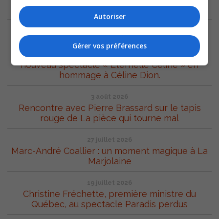
ARCHIVES
Autoriser
7 août 2026
Le grand chef d’orchestre natif de Sorel-Tracy,
Gérer vos préférences
Stéphane Laforest nous présente son tout
nouveau spectacle « Éternelle Céline » en
hommage à Céline Dion.
3 août 2026
Rencontre avec Pierre Brassard sur le tapis
rouge de La pièce qui tourne mal
27 juillet 2026
Marc-André Coallier : un moment magique à La
Marjolaine
19 juillet 2026
Christine Fréchette, première ministre du
Québec, au spectacle Paradis perdus