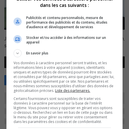
dans les cas suivants :
Publicités et contenu personnalisés, mesure de
performance des publicités et du contenu, études
d’audience et développement de services
Stocker et/ou accéder à des informations sur un
Jonathan Garnier est venu rendre visite à Myriam Arpin,
appareil
samedi pendant Pop et Rock… une rencontre délicieuse!
En savoir plus
Lecteur
Vos données à caractère personnel seront traitées, et les
00:00
00:00
audio
informations liées à votre appareil (cookies, identifiants
uniques et autres types de données) pourront être stockées
et consultées par 66 partenaires, ainsi que partagées avec lui,
Retour
ou utilisées spécifiquement par ce site. Nos partenaires et
nous-mêmes sommes susceptibles d'utiliser des données de
géolocalisation précises.
Liste des partenaires.
Certains fournisseurs sont susceptibles de traiter vos
données à caractère personnel sur la base de l'intérêt
légitime. Vous pouvez vous y opposer en gérant vos options
ci-dessous. Recherchez un lien en bas de cette page ou dans
le menu du site pour gérer ou retirer votre consentement
dans les paramètres des cookies et de confidentialité.