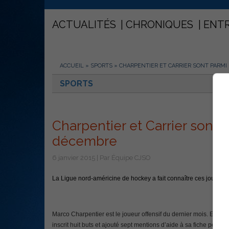
ACTUALITÉS
CHRONIQUES
ENT
ACCUEIL
»
SPORTS
»
CHARPENTIER ET CARRIER SONT PARMI
SPORTS
Charpentier et Carrier sont 
décembre
6 janvier 2015 | Par Équipe CJSO
La Ligue nord-américine de hockey a fait connaître ces joueurs
Marco Charpentier est le joueur offensif du dernier mois. En s
inscrit huit buts et ajouté sept mentions d’aide à sa fiche perso