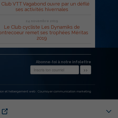
 Club VTT Vagabond ouvre par un défilé
ses activités hivernales
24 novembre 2019
Le Club cycliste Les Dynamiks de
ontrecoeur remet ses trophées Méritas
2019
Abonne-toi à notre infolettre
ion et hébergement web : Cournoyer communication marketing