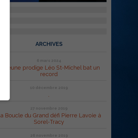
ARCHIVES
6 mars 2024
Le jeune prodige Léo St-Michel bat un
record
10 décembre 2019
.
27 novembre 2019
a Boucle du Grand défi Pierre Lavoie à
Sorel-Tracy
26 novembre 2019