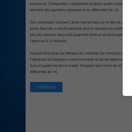
puissance, Charpentier a également amassé quatre mentions d’a
direction des gardiens adverses et un différentiel de +6.
Son coéquipier Samuel Carrier met la main sur le titre de joueu
jeune Épervier a inscrit sept buts tout en ajoutant six mentions d
plus de marquer deux buts gagnants dont un en prolongation. Il 
l’épreuve à 24 reprises.
Yannick Riendeau du Marquis de complète les honneurs du mois 
l’attaquant du Marquis a inscrit cinq buts et ajouté également hu
buts et quatre mentions d’aide. Dirigeant pas moins de 32 lanc
différentiel de +8.
Retour