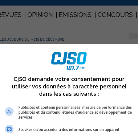
REVUES
OPINION
ÉMISSIONS
CONCOURS
 LES JOUEURS DU MOIS DE DÉCEMBRE
PARTAGEZ
parmi les joueurs du mois de
CJSO demande votre consentement pour
utiliser vos données à caractère personnel
dans les cas suivants :
Publicités et contenu personnalisés, mesure de performance des
 les plus méritants du mois de décembre et deux Éperviers en sont.
publicités et du contenu, études d’audience et développement de
services
Stocker et/ou accéder à des informations sur un appareil
ept rencontres, l’Épervier nouvellement membre du Club des 500 point a
nnelle. En plus de marquer un but gagnant et trois buts sur le jeu de