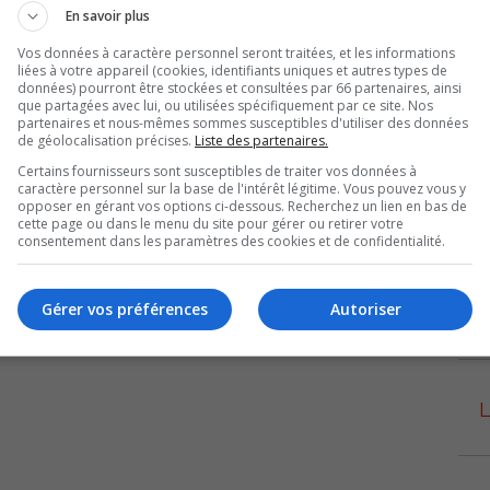
En savoir plus
ide en avantage numérique. Il termine le mois avec 36 lancers en
Vos données à caractère personnel seront traitées, et les informations
liées à votre appareil (cookies, identifiants uniques et autres types de
r défensif de même que celui de recrue défensive. En sept rencontres, le
données) pourront être stockées et consultées par 66 partenaires, ainsi
que partagées avec lui, ou utilisées spécifiquement par ce site. Nos
’aide. Carrier a été très efficace sur le jeu de puissance avec cinq buts en
partenaires et nous-mêmes sommes susceptibles d'utiliser des données
a conservé un différentiel de +5 tout en mettant les gardiens adverses à
de géolocalisation précises.
Liste des partenaires.
Certains fournisseurs sont susceptibles de traiter vos données à
caractère personnel sur la base de l'intérêt légitime. Vous pouvez vous y
de décembre avec celui de la recrue offensive. En huit parties,
opposer en gérant vos options ci-dessous. Recherchez un lien en bas de
it mentions d’aide. Il récolta six points sur l’avantage numérique avec deux
cette page ou dans le menu du site pour gérer ou retirer votre
consentement dans les paramètres des cookies et de confidentialité.
ers en directions des gardiens adverses, il a également conservé un
Gérer vos préférences
Autoriser
L