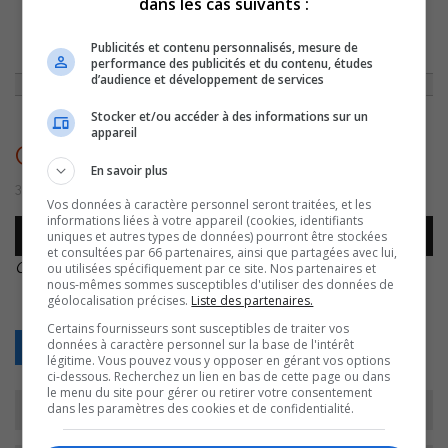
dans les cas suivants :
ACCUEIL
»
ENTREVUES
»
CHARLES ROBERT // PLATEAU DOUBLE
»
Publicités et contenu personnalisés, mesure de
CHARLES ROBERT – PLATEAU DOUBLE
performance des publicités et du contenu, études
d’audience et développement de services
Stocker et/ou accéder à des informations sur un
appareil
Charles Robert – Plateau double
En savoir plus
3 mars 2020 | Par Équipe CJSO
Vos données à caractère personnel seront traitées, et les
informations liées à votre appareil (cookies, identifiants
Lecteur
uniques et autres types de données) pourront être stockées
00:00
00:00
audio
et consultées par 66 partenaires, ainsi que partagées avec lui,
Charles Robert – Plateau double
.
ou utilisées spécifiquement par ce site. Nos partenaires et
nous-mêmes sommes susceptibles d'utiliser des données de
géolocalisation précises.
Liste des partenaires.
Certains fournisseurs sont susceptibles de traiter vos
données à caractère personnel sur la base de l'intérêt
Retour
légitime. Vous pouvez vous y opposer en gérant vos options
ci-dessous. Recherchez un lien en bas de cette page ou dans
le menu du site pour gérer ou retirer votre consentement
dans les paramètres des cookies et de confidentialité.