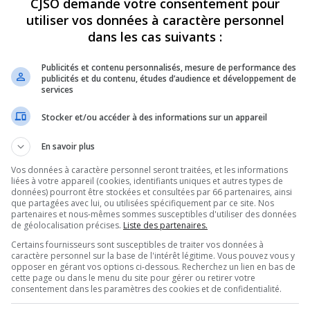
CJSO demande votre consentement pour
utiliser vos données à caractère personnel
REVUES
OPINION
ÉMISSIONS
CONCOURS
dans les cas suivants :
Publicités et contenu personnalisés, mesure de performance des
publicités et du contenu, études d’audience et développement de
services
 DE VISITEURS ET D’ARTISTES!
»
GENEVIÈVE NADEAU – CHANTS DE
Stocker et/ou accéder à des informations sur un appareil
PARTAGEZ
En savoir plus
Vos données à caractère personnel seront traitées, et les informations
de Vielles – 20260706
liées à votre appareil (cookies, identifiants uniques et autres types de
données) pourront être stockées et consultées par 66 partenaires, ainsi
que partagées avec lui, ou utilisées spécifiquement par ce site. Nos
partenaires et nous-mêmes sommes susceptibles d'utiliser des données
de géolocalisation précises.
Liste des partenaires.
Utilisez
00:00
les
Certains fournisseurs sont susceptibles de traiter vos données à
flèches
caractère personnel sur la base de l'intérêt légitime. Vous pouvez vous y
0706
.
opposer en gérant vos options ci-dessous. Recherchez un lien en bas de
haut/bas
cette page ou dans le menu du site pour gérer ou retirer votre
pour
consentement dans les paramètres des cookies et de confidentialité.
augmenter