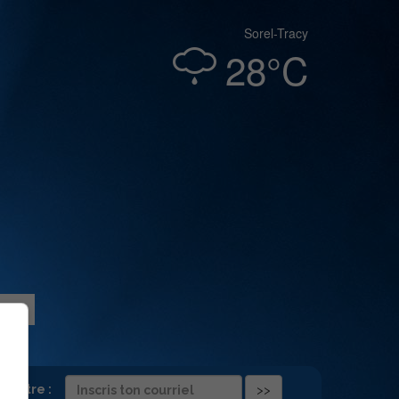
Sorel-Tracy
28°C
folettre :