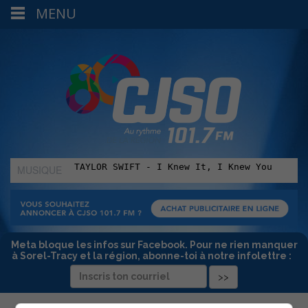
MENU
MUSIQUE
:
Meta bloque les infos sur Facebook. Pour ne rien manquer
à Sorel-Tracy et la région, abonne-toi à notre infolettre :