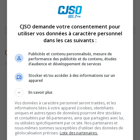
ACCUEIL
»
NON CLASSÉ
»
CHANTS DE VIEILLES ANIMERA SAINT-
ANTOINE-SUR-RICHELIEU DE VENDREDI À SAMEDI
»
CHANTSDEVIELLES2025
CJSO demande votre consentement pour
utiliser vos données à caractère personnel
dans les cas suivants :
ChantsDeVielles2025
Publicités et contenu personnalisés, mesure de
performance des publicités et du contenu, études
25 juin 2025 | Par Sylvain Rochon
d’audience et développement de services
Stocker et/ou accéder à des informations sur un
appareil
En savoir plus
Vos données à caractère personnel seront traitées, et les
informations liées à votre appareil (cookies, identifiants
uniques et autres types de données) pourront être stockées
et consultées par 66 partenaires, ainsi que partagées avec lui,
ou utilisées spécifiquement par ce site. Nos partenaires et
nous-mêmes sommes susceptibles d'utiliser des données de
géolocalisation précises.
Liste des partenaires.