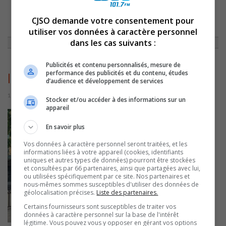
CJSO demande votre consentement pour
ACCUEIL
»
ACTUALITÉS
»
LE CHANTIER DU MARCHÉ RICHELIEU ET DE LA
SALLE GEORGES CODLING OFFICIELLEMENT OUVERT
»
IMG_1064
utiliser vos données à caractère personnel
dans les cas suivants :
Publicités et contenu personnalisés, mesure de
performance des publicités et du contenu, études
IMG_1064
d’audience et développement de services
11 août 2016 | Par Journaliste CJSO
Stocker et/ou accéder à des informations sur un
appareil
En savoir plus
Vos données à caractère personnel seront traitées, et les
informations liées à votre appareil (cookies, identifiants
uniques et autres types de données) pourront être stockées
et consultées par 66 partenaires, ainsi que partagées avec lui,
ou utilisées spécifiquement par ce site. Nos partenaires et
nous-mêmes sommes susceptibles d'utiliser des données de
géolocalisation précises.
Liste des partenaires.
Certains fournisseurs sont susceptibles de traiter vos
données à caractère personnel sur la base de l'intérêt
légitime. Vous pouvez vous y opposer en gérant vos options