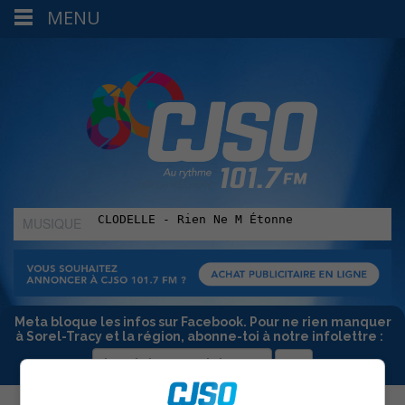
MENU
MUSIQUE
:
Meta bloque les infos sur Facebook. Pour ne rien manquer
à Sorel-Tracy et la région, abonne-toi à notre infolettre :