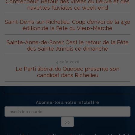
Contrecoeur: Retour des Virées du fleuve et des
navettes fluviales ce week-end
Saint-Denis-sur-Richelieu: Coup d’envoi de la 43e
édition de la Fête du Vieux-Marché
Sainte-Anne-de-Sorel: C’est le retour de la Fête
des Sainte-Annois ce dimanche
4 août 2026
Le Parti libéral du Québec présente son
candidat dans Richelieu
Abonne-toi à notre infolettre