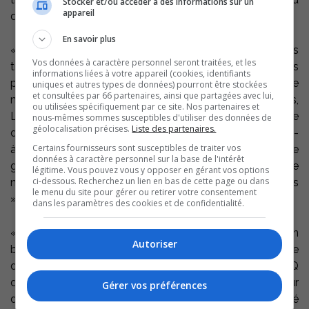
Stocker et/ou accéder à des informations sur un
appareil
d’augmentation salariale depuis maintenant 3 ans.
En savoir plus
« Jeudi dernier, c’était notre première rencontre depuis
Vos données à caractère personnel seront traitées, et les
trois mois et demi et nous avons perdu notre temps
informations liées à votre appareil (cookies, identifiants
parce que les négociateurs patronaux n’avaient pas de
uniques et autres types de données) pourront être stockées
et consultées par 66 partenaires, ainsi que partagées avec lui,
mandat, tonne le représentant syndical des Métallos,
ou utilisées spécifiquement par ce site. Nos partenaires et
Luc Laberge. Le conciliateur n’a eu d’autre choix que
nous-mêmes sommes susceptibles d'utiliser des données de
géolocalisation précises.
Liste des partenaires.
d’annuler la rencontre prévue (lundi), parce que nos vis-
Certains fournisseurs sont susceptibles de traiter vos
à-vis de la STQ n’avaient pas plus de mandat. Le
données à caractère personnel sur la base de l'intérêt
gouvernement garde les augmentations salariales de
légitime. Vous pouvez vous y opposer en gérant vos options
ci-dessous. Recherchez un lien en bas de cette page ou dans
nos membres en otage et laisse traîner les négociations
le menu du site pour gérer ou retirer votre consentement
», affirme le leader syndical.
dans les paramètres des cookies et de confidentialité.
« Nous avons toujours un mandat de 8 jours de grève en
Autoriser
banque. Notre patience a des limites et la STQ joue
dangereusement avec. Québec devrait donner à la STQ
des vraies marges de manœuvre financière pour
Gérer vos préférences
dénouer l’impasse » insiste le président de l’unité