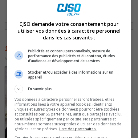
ACCUEIL
»
ACTUALITÉS
»
C’EST ENCORE LE TEMPS DE PRÉSENTER UN
PROJET POUR LES FÊTES DE CHAMPLAIN
»
1519
CJSO demande votre consentement pour
utiliser vos données à caractère personnel
dans les cas suivants :
1519
Publicités et contenu personnalisés, mesure de
performance des publicités et du contenu, études
5 juillet 2016 | Par admin
d’audience et développement de services
Stocker et/ou accéder à des informations sur un
appareil
En savoir plus
Vos données à caractère personnel seront traitées, et les
informations liées à votre appareil (cookies, identifiants
uniques et autres types de données) pourront être stockées
et consultées par 66 partenaires, ainsi que partagées avec lui,
ou utilisées spécifiquement par ce site. Nos partenaires et
nous-mêmes sommes susceptibles d'utiliser des données de
géolocalisation précises.
Liste des partenaires.
Certains fournisseurs sont susceptibles de traiter vos