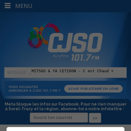
MENU
MUSIQUE
:
Meta bloque les infos sur Facebook. Pour ne rien manquer
à Sorel-Tracy et la région, abonne-toi à notre infolettre :