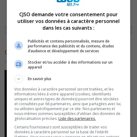
CJSO demande votre consentement pour
ACCUEIL
»
ACTUALITÉS
»
LE CENTRE DE SERVICE DU BOULEVARD TRACY
DE LA CAISSE DESJARDINS PIERRE-DE SAUREL ROUVRIRA LE 31 AOÛT
»
utiliser vos données à caractère personnel
CAISSE RIVIERA
dans les cas suivants :
Publicités et contenu personnalisés, mesure de
performance des publicités et du contenu, études
caisse riviera
d’audience et développement de services
24 août 2016 | Par Journaliste CJSO
Stocker et/ou accéder à des informations sur un
appareil
En savoir plus
Vos données à caractère personnel seront traitées, et les
informations liées à votre appareil (cookies, identifiants
uniques et autres types de données) pourront être stockées
et consultées par 66 partenaires, ainsi que partagées avec lui,
ou utilisées spécifiquement par ce site. Nos partenaires et
nous-mêmes sommes susceptibles d'utiliser des données de
géolocalisation précises.
Liste des partenaires.
Certains fournisseurs sont susceptibles de traiter vos
données à caractère personnel sur la base de l'intérêt
légitime. Vous pouvez vous y opposer en gérant vos options