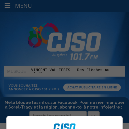
MENU
MUSIQUE
:
Meta bloque les infos sur Facebook. Pour ne rien manquer
à Sorel-Tracy et la région, abonne-toi à notre infolettre :