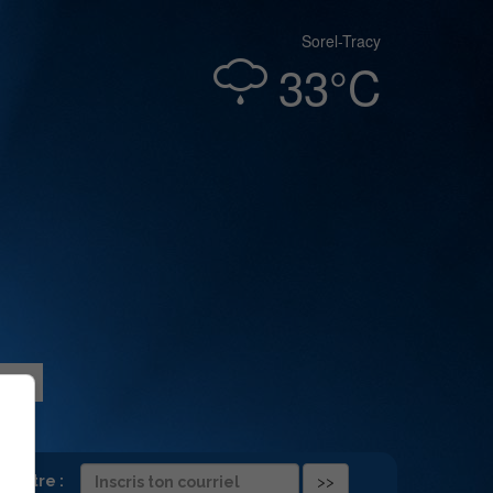
Sorel-Tracy
33°C
folettre :