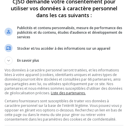
CJSO demande votre consentement pour
utiliser vos données à caractère personnel
REVUES
OPINION
ÉMISSIONS
CONCOURS
dans les cas suivants :
Publicités et contenu personnalisés, mesure de performance des
publicités et du contenu, études d’audience et développement de
services
DE 1,75 M $ DE QUÉBEC POUR LA FORMATION DANS LE SECTEUR DE
5
Stocker et/ou accéder à des informations sur un appareil
PARTAGEZ
En savoir plus
Vos données à caractère personnel seront traitées, et les informations
nage – 20221205
liées à votre appareil (cookies, identifiants uniques et autres types de
données) pourront être stockées et consultées par 66 partenaires, ainsi
que partagées avec lui, ou utilisées spécifiquement par ce site. Nos
partenaires et nous-mêmes sommes susceptibles d'utiliser des données
de géolocalisation précises.
Liste des partenaires.
Utilisez
00:00
les
Certains fournisseurs sont susceptibles de traiter vos données à
flèches
caractère personnel sur la base de l'intérêt légitime. Vous pouvez vous y
opposer en gérant vos options ci-dessous. Recherchez un lien en bas de
haut/bas
cette page ou dans le menu du site pour gérer ou retirer votre
pour
consentement dans les paramètres des cookies et de confidentialité.
augmenter