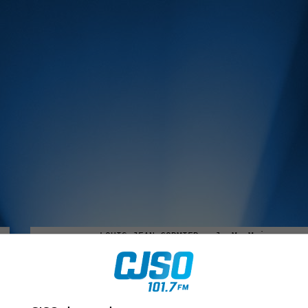
MUSIQUE :
rien manquer à Sorel-Tracy et la région, abonne-toi à notre in