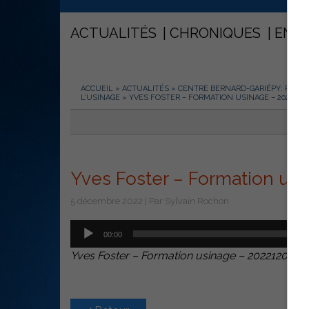
ACTUALITÉS
CHRONIQUES
ENT
ACCUEIL
»
ACTUALITÉS
»
CENTRE BERNARD-GARIÉPY: PLUS 
L’USINAGE
»
YVES FOSTER – FORMATION USINAGE – 2022120
Yves Foster – Formation usi
5 décembre 2022 | Par Sylvain Rochon
Lecteur
00:00
audio
Yves Foster – Formation usinage – 20221205
.