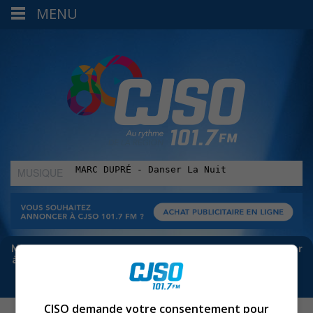
MENU
MUSIQUE
:
Meta bloque les infos sur Facebook. Pour ne rien manquer
à Sorel-Tracy et la région, abonne-toi à notre infolettre :
CJSO demande votre consentement pour