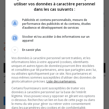
utiliser vos données à caractère personnel
dans les cas suivants :
ACCUEIL
»
ACTUALITÉS
»
CÉGEP DE SOREL-TRACY : LES SYNDICATS
TÉMOIGNENT D’UNE CRISE DE CONFIANCE À L’ENDROIT DE LA DIRECTION
»
JACQUES GAUTHIER – CRISE DE CONFIANCE – CÉGEP – 20221115
Publicités et contenu personnalisés, mesure de
performance des publicités et du contenu, études
d’audience et développement de services
Stocker et/ou accéder à des informations sur un
Jacques Gauthier – Crise de
appareil
confiance – Cégep – 20221115
En savoir plus
15 novembre 2022 | Par Sylvain Rochon
Vos données à caractère personnel seront traitées, et les
informations liées à votre appareil (cookies, identifiants
Lecteur
uniques et autres types de données) pourront être stockées
00:00
00:00
et consultées par 66 partenaires, ainsi que partagées avec lui,
audio
ou utilisées spécifiquement par ce site. Nos partenaires et
Jacques Gauthier – Crise de confiance – Cégep –
nous-mêmes sommes susceptibles d'utiliser des données de
20221115
.
géolocalisation précises.
Liste des partenaires.
Certains fournisseurs sont susceptibles de traiter vos
données à caractère personnel sur la base de l'intérêt
légitime. Vous pouvez vous y opposer en gérant vos options
ci-dessous. Recherchez un lien en bas de cette page ou dans
Retour
le menu du site pour gérer ou retirer votre consentement
dans les paramètres des cookies et de confidentialité.