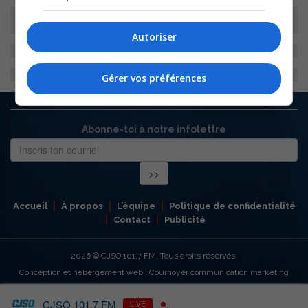
Autoriser
Gérer vos préférences
Abonne-toi à notre infolettre
Accueil
À propos
L’équipe
Politique de confidentialité
Contact
Publicité
2026
© CJSO 101,7 FM. Tous droits réservés.
Conception et hébergement web : Cournoyer communication marketing
CJSO 101,7 FM
LIVE