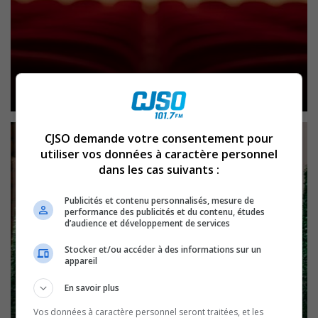
L’opéra Carmen
CJSO demande votre consentement pour
utiliser vos données à caractère personnel
dans les cas suivants :
Publicités et contenu personnalisés, mesure de
performance des publicités et du contenu, études
d’audience et développement de services
Stocker et/ou accéder à des informations sur un
appareil
En savoir plus
God save the King et le derrière
Vos données à caractère personnel seront traitées, et les