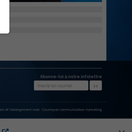
Abonne-toi à notre infolettre
ion et hébergement web : Cournoyer communication marketing