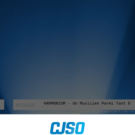
MUSIQUE :
rien manquer à Sorel-Tracy et la région, abonne-toi à notre in