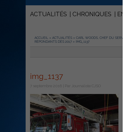
ACTUALITÉS
CHRONIQUES
ENT
ACCUEIL
»
ACTUALITÉS
»
CARL WOODS, CHEF DU SERVICE I
RÉPONDANTS DÈS 2017
»
IMG_1137
img_1137
7 septembre 2016 | Par Journaliste CJSO