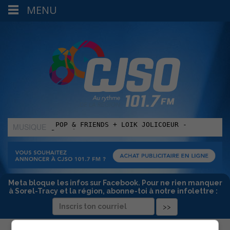
MENU
MUSIQUE
:
Meta bloque les infos sur Facebook. Pour ne rien manquer
à Sorel-Tracy et la région, abonne-toi à notre infolettre :