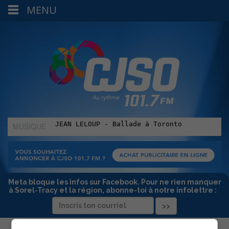
MENU
MUSIQUE
:
Meta bloque les infos sur Facebook. Pour ne rien manquer
à Sorel-Tracy et la région, abonne-toi à notre infolettre :