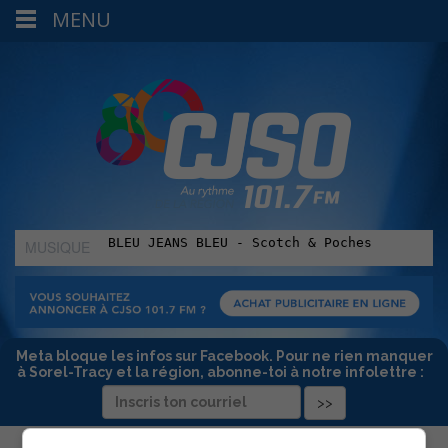
MENU
MUSIQUE
:
Meta bloque les infos sur Facebook. Pour ne rien manquer
à Sorel-Tracy et la région, abonne-toi à notre infolettre :