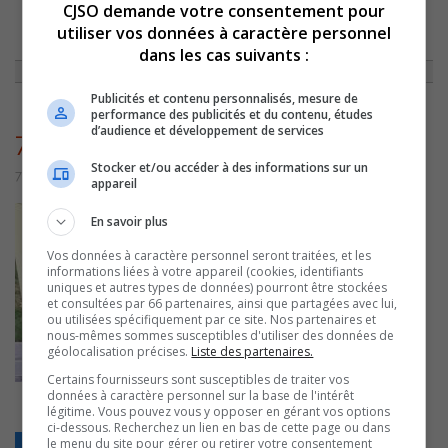
CJSO demande votre consentement pour
utiliser vos données à caractère personnel
ACCUEIL
»
NON CLASSÉ
»
CAPSULE DU 31 MAI 2013
»
7761
dans les cas suivants :
Publicités et contenu personnalisés, mesure de
performance des publicités et du contenu, études
d’audience et développement de services
7761
Stocker et/ou accéder à des informations sur un
7 juillet 2016 | Par admin
appareil
En savoir plus
Vos données à caractère personnel seront traitées, et les
informations liées à votre appareil (cookies, identifiants
uniques et autres types de données) pourront être stockées
et consultées par 66 partenaires, ainsi que partagées avec lui,
ou utilisées spécifiquement par ce site. Nos partenaires et
nous-mêmes sommes susceptibles d'utiliser des données de
géolocalisation précises.
Liste des partenaires.
Certains fournisseurs sont susceptibles de traiter vos
données à caractère personnel sur la base de l'intérêt
légitime. Vous pouvez vous y opposer en gérant vos options
ci-dessous. Recherchez un lien en bas de cette page ou dans
le menu du site pour gérer ou retirer votre consentement