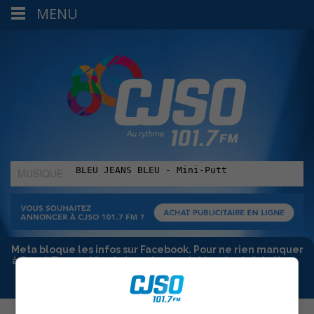
MENU
MUSIQUE
:
Meta bloque les infos sur Facebook. Pour ne rien manquer
à Sorel-Tracy et la région, abonne-toi à notre infolettre :