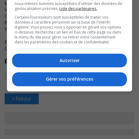
L’École No 41 Walla Walla Valley Chenin Blanc 2013
nous-mêmes sommes susceptibles d'utiliser des données de
géolocalisation précises.
Liste des partenaires.
Vin blanc, 750 ml
Code SAQ : 11416950 Code CUP : 00721354890023
Certains fournisseurs sont susceptibles de traiter vos
données à caractère personnel sur la base de l'intérêt
ÉTATS-UNIS
légitime. Vous pouvez vous y opposer en gérant vos options
Washington
ci-dessous. Recherchez un lien en bas de cette page ou dans
le menu du site pour gérer ou retirer votre consentement
dans les paramètres des cookies et de confidentialité.
PRODUCTEUR
L’École N° 41
DEGRÉ D’ALCOOL
13,5 %
Autoriser
Écoutez l'extrait audio
Gérer vos préférences
Retour