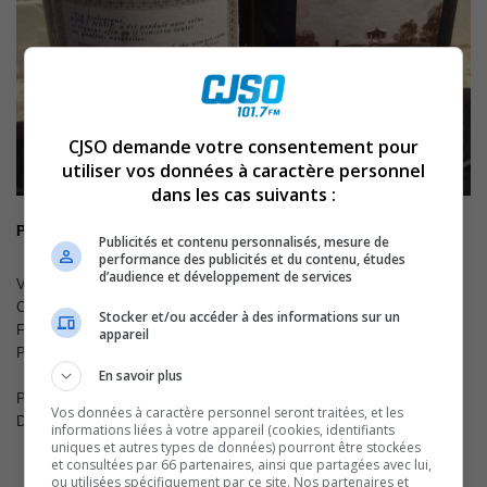
CJSO demande votre consentement pour
utiliser vos données à caractère personnel
dans les cas suivants :
Pont Neuf Vin De Pays Du Gard 2013
Publicités et contenu personnalisés, mesure de
performance des publicités et du contenu, études
d’audience et développement de services
Vin rouge, 750 ml
Code SAQ : 00896233 Code CUP : 03352264371141
Stocker et/ou accéder à des informations sur un
FRANCE
appareil
Pays d’Oc
En savoir plus
PRODUCTEUR
GFA du Petit Milord
Vos données à caractère personnel seront traitées, et les
DEGRÉ D’ALCOOL
13,5 %
informations liées à votre appareil (cookies, identifiants
uniques et autres types de données) pourront être stockées
et consultées par 66 partenaires, ainsi que partagées avec lui,
ou utilisées spécifiquement par ce site. Nos partenaires et